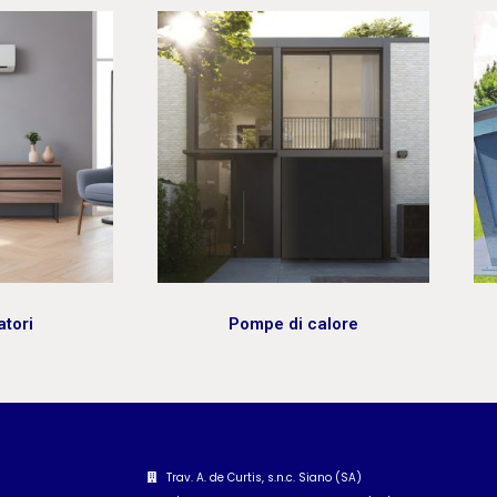
alore
Carport Fotovoltaica
Trav. A. de Curtis, s.n.c. Siano (SA)